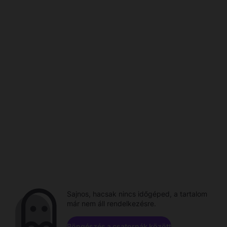
Sajnos, hacsak nincs időgéped, a tartalom
már nem áll rendelkezésre.
Böngészés a csatornák között