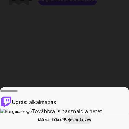
Ugrás: alkalmazás
Továbbra is használd a netet
Bejelentkezés
Már van fiókod?
Főoldal
Böngészés
Tevékenység
Profil