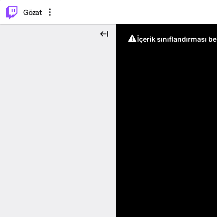
⌥
P
Gözat
İçerik sınıflandırması b