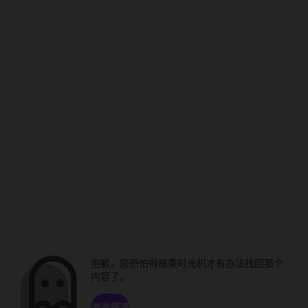
抱歉。您恐怕得搭乘时光机才有办法找回那个
内容了。
浏览频道