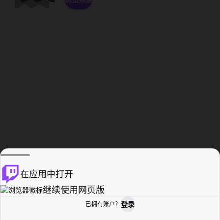
在应用中打开
继续使用网页版
登录
已拥有账户？
主页
浏览
活动纪录
个人资料