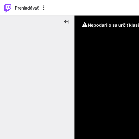
..
⌥
P
Prehľadávať
Nepodarilo sa určiť klas