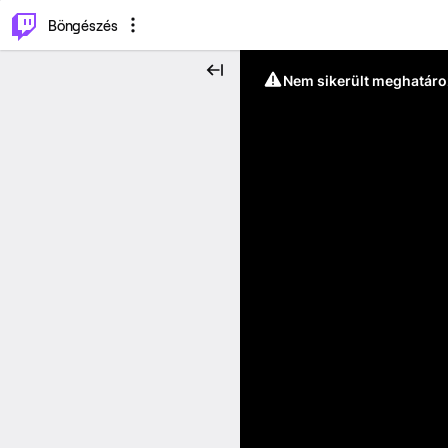
⌥
P
Böngészés
Nem sikerült meghatáro