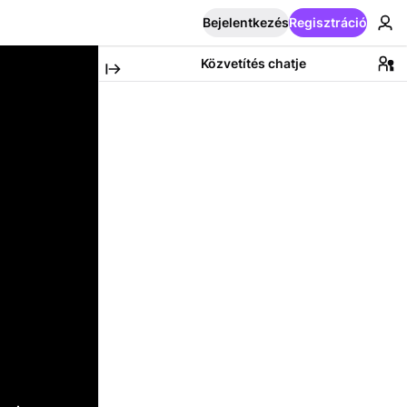
Bejelentkezés
Regisztráció
Közvetítés chatje