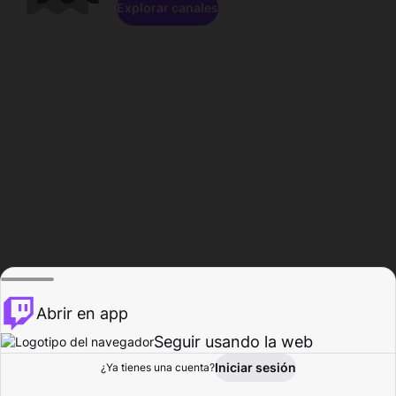
Explorar canales
Abrir en app
Seguir usando la web
Iniciar sesión
Página del
¿Ya tienes una cuenta?
Explorar
Actividad
Perfil
Creador