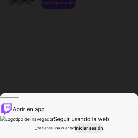
Explorar canales
Abrir en app
Seguir usando la web
Iniciar sesión
Página del
¿Ya tienes una cuenta?
Explorar
Actividad
Perfil
Creador