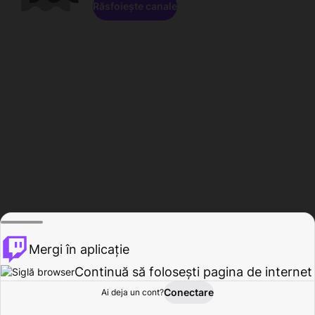
Răsfoiește canale
Mergi în aplicație
Continuă să folosești pagina de internet
Conectare
Ai deja un cont?
Acasă
Răsfoire
Activitate
Profil