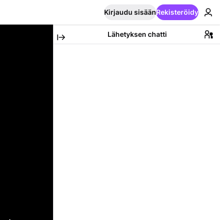
Kirjaudu sisään
Rekisteröidy
Lähetyksen chatti