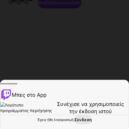
Αναζήτηση καναλιών
Μπες στο App
Συνέχισε να χρησιμοποιείς
την έκδοση ιστού
Σύνδεση
Έχεις ήδη λογαριασμό;
Αρχική σελίδα
Περιήγηση
Δραστηριότητα
Προφίλ