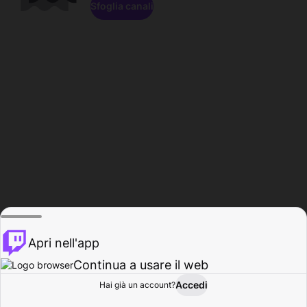
Sfoglia canali
Apri nell'app
Continua a usare il web
Accedi
Hai già un account?
Base
Sfoglia
Attività
Profilo