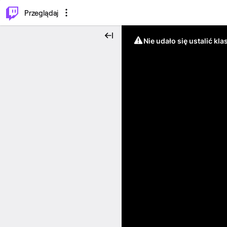
…
⌥
P
Przeglądaj
Nie udało się ustalić klas