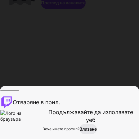
Преглед на каналите
Отваряне в прил.
Продължавайте да използвате
уеб
Влизане
Вече имате профил?
Начало
Преглед
Активност
Профил