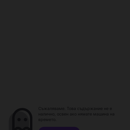
Съжаляваме. Това съдържание не е
налично, освен ако нямате машина на
времето.