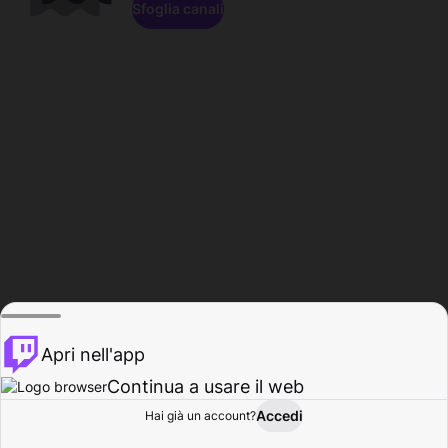
Sfoglia canali
Apri nell'app
Continua a usare il web
Accedi
Hai già un account?
Base
Sfoglia
Attività
Profilo