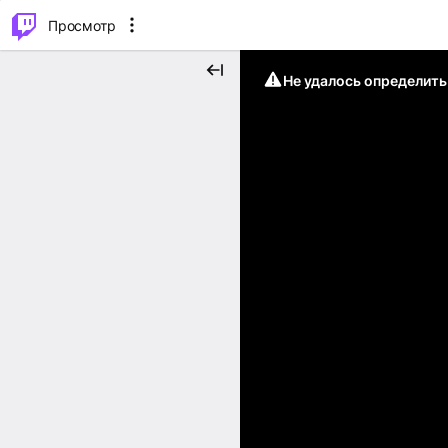
.
⌥
P
Просмотр
Не удалось определит