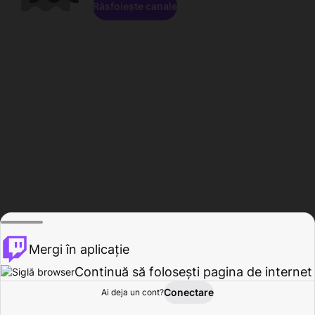
Răsfoiește canale
Mergi în aplicație
Continuă să folosești pagina de internet
Conectare
Ai deja un cont?
Acasă
Răsfoire
Activitate
Profil