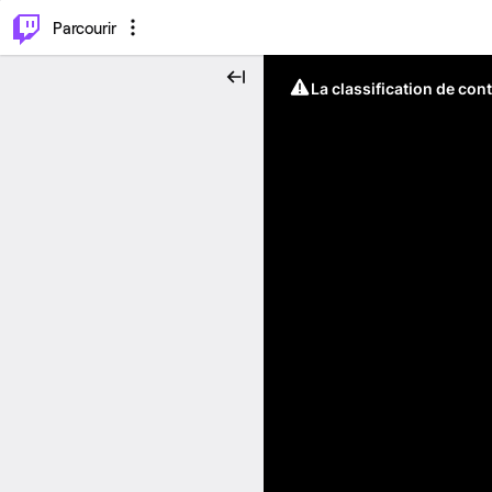
⌥
P
Parcourir
La classification de con