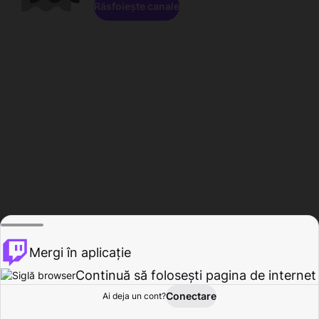
Răsfoiește canale
Mergi în aplicație
Continuă să folosești pagina de internet
Conectare
Ai deja un cont?
Acasă
Răsfoire
Activitate
Profil