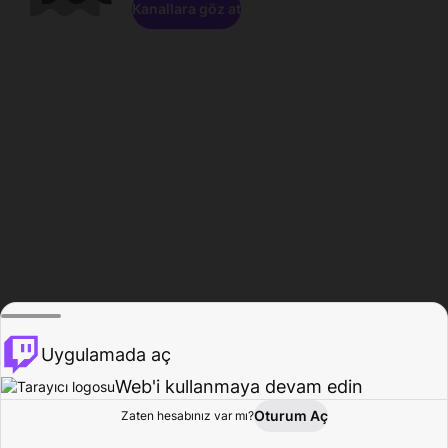
Kanallara göz at
Uygulamada aç
Web'i kullanmaya devam edin
Oturum Aç
Zaten hesabınız var mı?
Ana Sayfa
Gözat
Aktivite
Profil