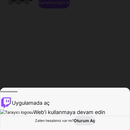
Kanallara göz at
Uygulamada aç
Web'i kullanmaya devam edin
Oturum Aç
Zaten hesabınız var mı?
Ana Sayfa
Gözat
Aktivite
Profil