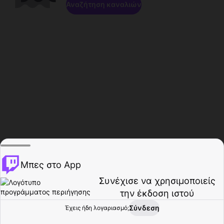
Αναζήτηση καναλιών
Μπες στο App
Συνέχισε να χρησιμοποιείς
την έκδοση ιστού
Σύνδεση
Έχεις ήδη λογαριασμό;
Αρχική σελίδα
Περιήγηση
Δραστηριότητα
Προφίλ