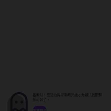
抱歉啦！您恐怕得搭乘時光機才有辦法找回那
個內容了。
瀏覽頻道