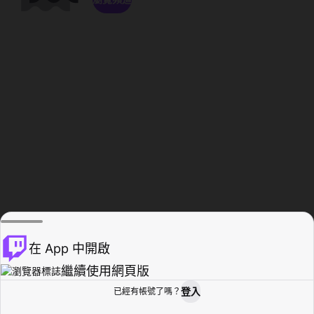
在 App 中開啟
繼續使用網頁版
登入
已經有帳號了嗎？
創作者基地
瀏覽
活動紀錄
個人檔案