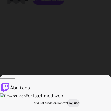
Åbn i app
Fortsæt med web
Log ind
Har du allerede en konto?
Hjem
Gennemse
Aktivitet
Profil