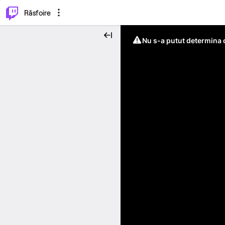
⌥
P
Răsfoire
Nu s-a putut determina c