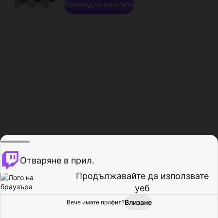
Преглед на каналите
Отваряне в прил.
Продължавайте да използвате
уеб
Влизане
Вече имате профил?
Начало
Преглед
Активност
Профил