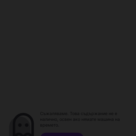
Съжаляваме. Това съдържание не е
налично, освен ако нямате машина на
времето.