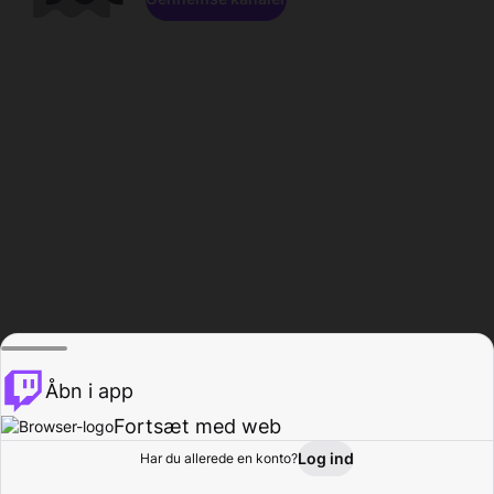
Åbn i app
Fortsæt med web
Log ind
Har du allerede en konto?
Hjem
Gennemse
Aktivitet
Profil