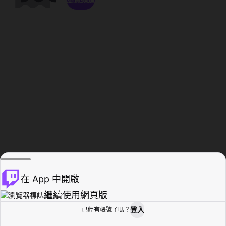
在 App 中開啟
繼續使用網頁版
登入
已經有帳號了嗎？
創作者基地
瀏覽
活動紀錄
個人檔案