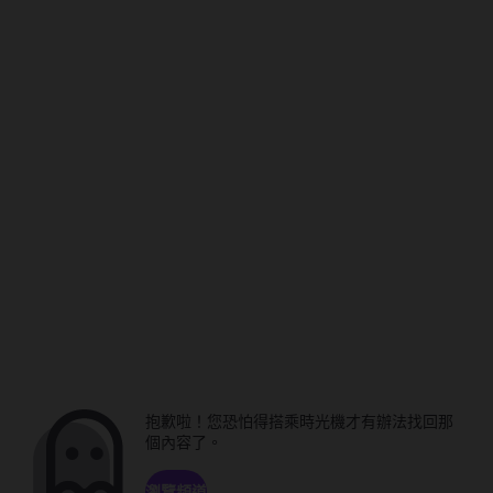
抱歉啦！您恐怕得搭乘時光機才有辦法找回那
個內容了。
瀏覽頻道