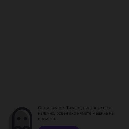
Съжаляваме. Това съдържание не е
налично, освен ако нямате машина на
времето.