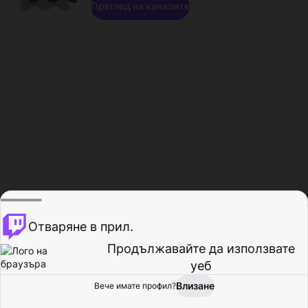
Преглед на каналите
Отваряне в прил.
Продължавайте да използвате
уеб
Влизане
Вече имате профил?
Начало
Преглед
Активност
Профил