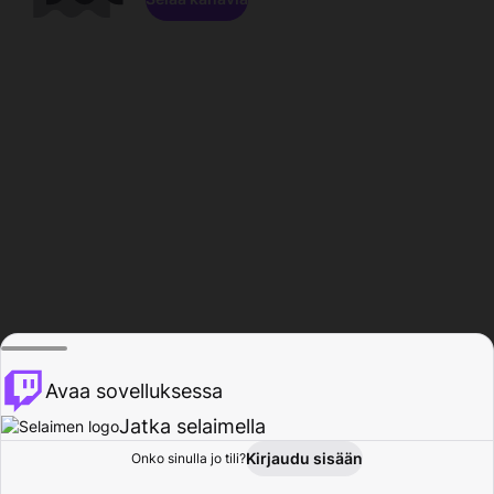
Avaa sovelluksessa
Jatka selaimella
Kirjaudu sisään
Onko sinulla jo tili?
Koti
Selaa
Toiminta
Profiili