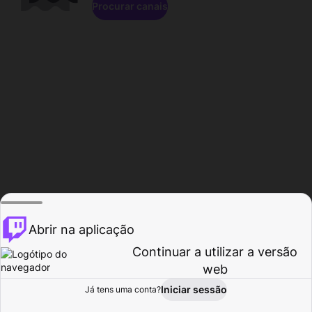
Procurar canais
Abrir na aplicação
Continuar a utilizar a versão
web
Iniciar sessão
Já tens uma conta?
Página inicial
Procurar
Atividade
Perfil