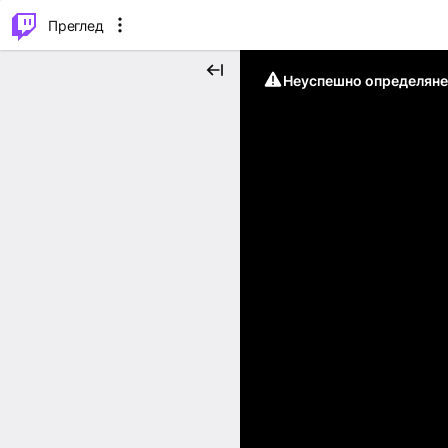
м...
⌥
P
Преглед
Неуспешно определяне