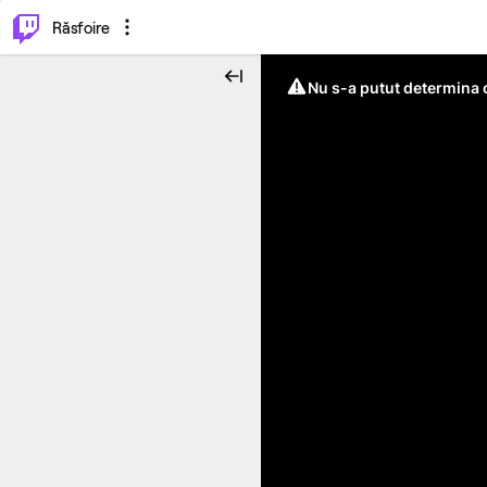
⌥
P
Răsfoire
Nu s-a putut determina c