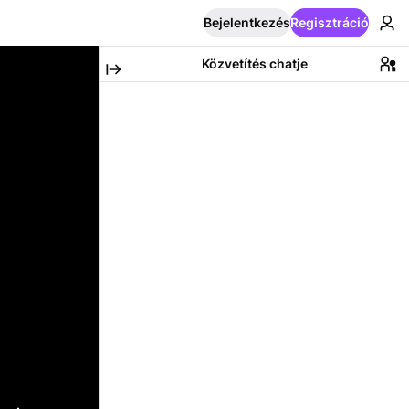
Bejelentkezés
Regisztráció
Közvetítés chatje