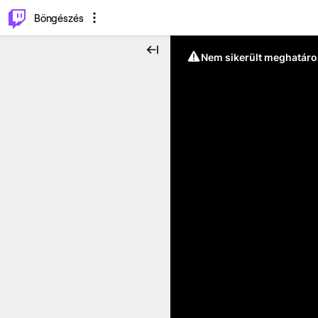
⌥
P
Böngészés
Nem sikerült meghatáro