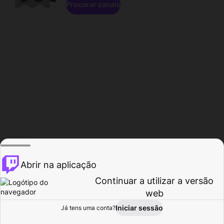
Procurar canais
Abrir na aplicação
Continuar a utilizar a versão
web
Iniciar sessão
Já tens uma conta?
Página inicial
Procurar
Atividade
Perfil