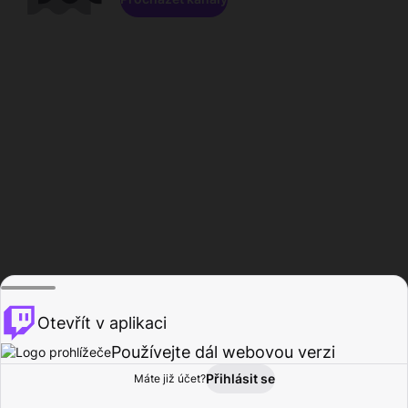
Otevřít v aplikaci
Používejte dál webovou verzi
Přihlásit se
Máte již účet?
Domů
Procházet
Aktivita
Profil