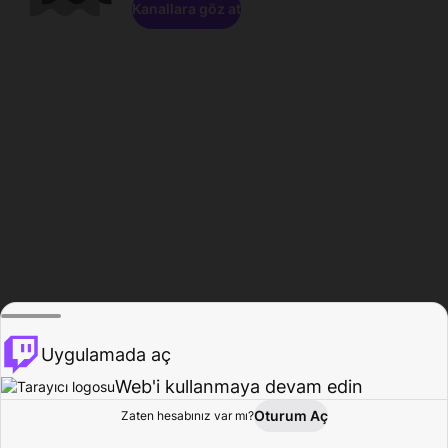
Kanallara göz at
Uygulamada aç
Web'i kullanmaya devam edin
Oturum Aç
Zaten hesabınız var mı?
Ana Sayfa
Gözat
Aktivite
Profil