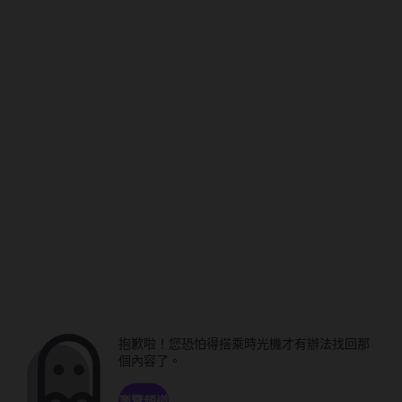
抱歉啦！您恐怕得搭乘時光機才有辦法找回那
個內容了。
瀏覽頻道