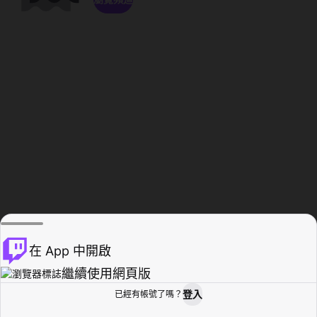
在 App 中開啟
繼續使用網頁版
登入
已經有帳號了嗎？
創作者基地
瀏覽
活動紀錄
個人檔案