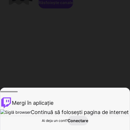
Răsfoiește canale
Mergi în aplicație
Continuă să folosești pagina de internet
Conectare
Ai deja un cont?
Acasă
Răsfoire
Activitate
Profil