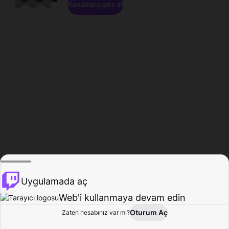
Kanallara göz at
Uygulamada aç
Web'i kullanmaya devam edin
Oturum Aç
Zaten hesabınız var mı?
Ana Sayfa
Gözat
Aktivite
Profil