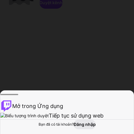
Duyệt kênh
Mở trong Ứng dụng
Tiếp tục sử dụng web
Đăng nhập
Bạn đã có tài khoản?
Trang chủ
Duyệt
Hoạt động
Hồ sơ