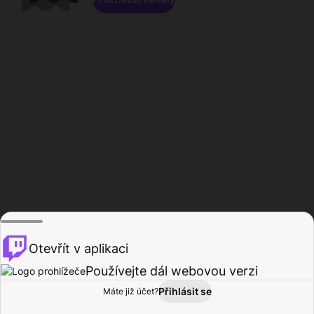
Otevřít v aplikaci
Používejte dál webovou verzi
Přihlásit se
Máte již účet?
Domů
Procházet
Aktivita
Profil