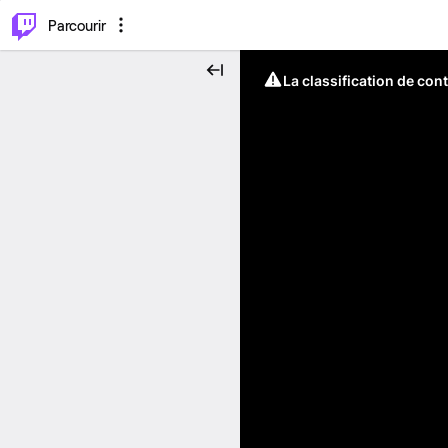
⌥
P
Parcourir
La classification de con