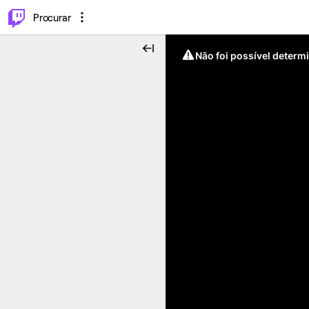
.
⌥
P
Procurar
Não foi possível determ