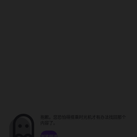
抱歉。您恐怕得搭乘时光机才有办法找回那个
内容了。
浏览频道