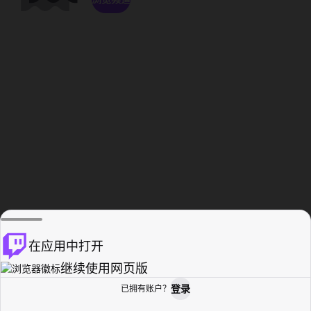
在应用中打开
继续使用网页版
登录
已拥有账户？
主页
浏览
活动纪录
个人资料