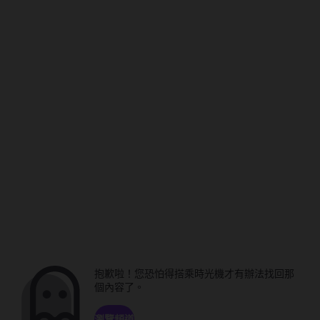
抱歉啦！您恐怕得搭乘時光機才有辦法找回那
個內容了。
瀏覽頻道