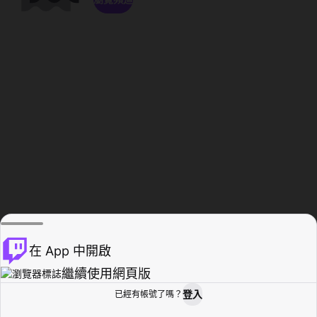
在 App 中開啟
繼續使用網頁版
登入
已經有帳號了嗎？
創作者基地
瀏覽
活動紀錄
個人檔案