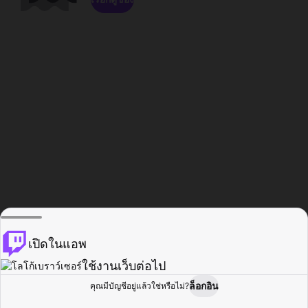
เปิดในแอพ
ใช้งานเว็บต่อไป
ล็อกอิน
คุณมีบัญชีอยู่แล้วใช่หรือไม่?
หน้าแรก
เรียกดู
กิจกรรม
โปรไฟล์