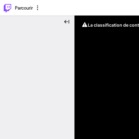
⌥
P
Parcourir
La classification de con