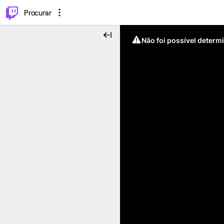
.
⌥
P
Procurar
Não foi possível determ