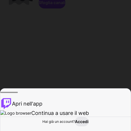
Sfoglia canali
Apri nell'app
Continua a usare il web
Accedi
Hai già un account?
Base
Sfoglia
Attività
Profilo