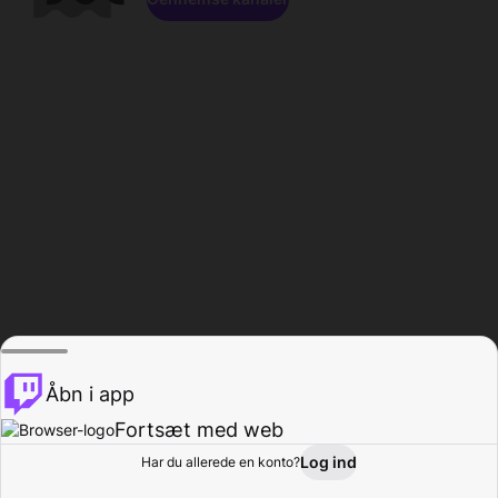
Åbn i app
Fortsæt med web
Log ind
Har du allerede en konto?
Hjem
Gennemse
Aktivitet
Profil